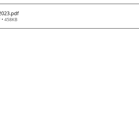
2023
.pdf
 • 458KB