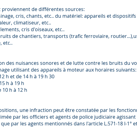
proviennent de différentes sources:
nage, cris, chants, etc.. du matériel: appareils et dispositi
leur, climatiseur, etc..
ments, cris d'oiseaux, etc..
ruits de chantiers, transports (trafic ferroviaire, routier...
 etc..
on des nuisances sonores et de lutte contre les bruits du voi
nage utilisant des appareils à moteur aux horaires suivants:
12 h et de 14 h à 19 h 30
15 h à 19 h
e 10 h à 12 h
sitions, une infraction peut être constatée par les fonctionn
mée par les officiers et agents de police judiciaire agissan
que par les agents mentionnés dans l'article L.571-18 I-1° e