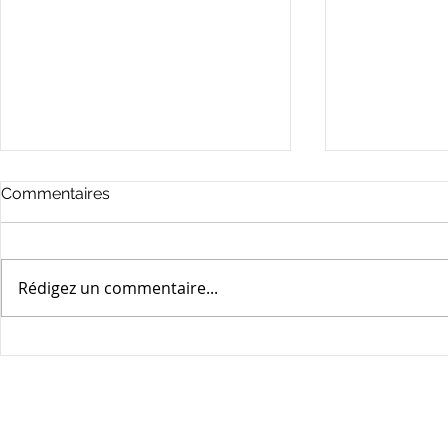
Délibération Conseil
Conseil Mun
Commentaires
Municipal 16/07/2026
07/07/2026
Délibérations
conseil munic
Rédigez un commentaire...
séance du 07 