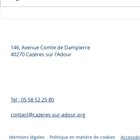
Perturbations temporaires
Interdiction
de la distribution du courrier
sur les bou
146, Avenue Comte de Dampierre
40270 Cazères sur l'Adour
Tel : 05 58 52 25 80
contact@cazeres-sur-adour.org
Mentions légales
Politique en matière de cookies
Accessibi